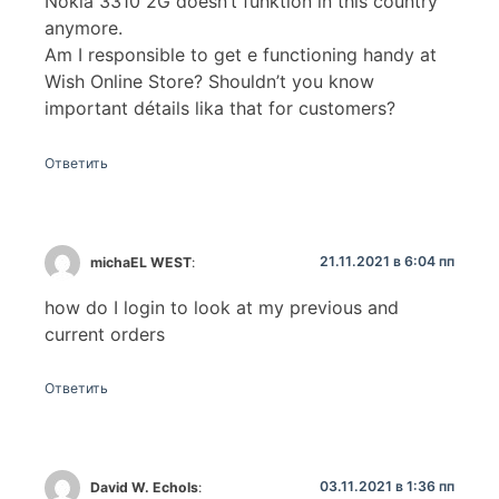
Nokia 3310 2G doesn’t funktion in this country
anymore.
Am I responsible to get e functioning handy at
Wish Online Store? Shouldn’t you know
important détails lika that for customers?
Ответить
21.11.2021 в 6:04 пп
michaEL WEST
:
how do I login to look at my previous and
current orders
Ответить
03.11.2021 в 1:36 пп
David W. Echols
: