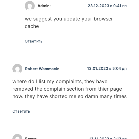
23.12.2023 в 9:41 пп
Admin
:
we suggest you update your browser
cache
Ответить
13.01.2023 в 5:04 дп
Robert Wammack
:
where do I list my complaints, they have
removed the complain section from thier page
now. they have shorted me so damn many times
Ответить
13.11.2022 в 2:12 пп
Елена
: