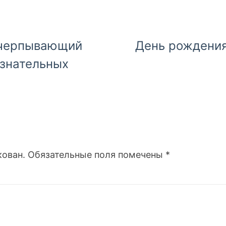
счерпывающий
День рождения
ознательных
кован.
Обязательные поля помечены
*