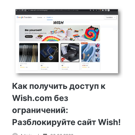
Wish.com:
Покупайте
с
скидками
до
40%!
Как получить доступ к
Wish.com без
ограничений:
Разблокируйте сайт Wish!