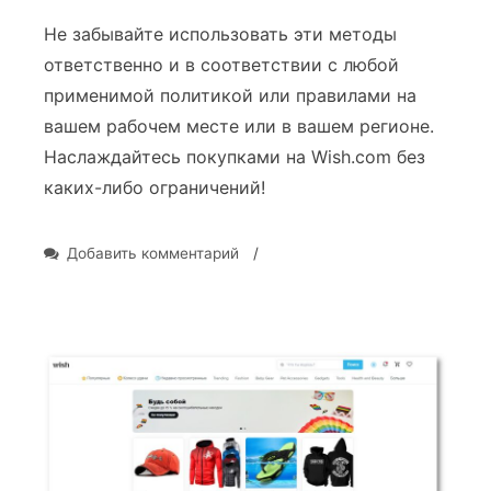
Не забывайте использовать эти методы
ответственно и в соответствии с любой
применимой политикой или правилами на
вашем рабочем месте или в вашем регионе.
Наслаждайтесь покупками на Wish.com без
каких-либо ограничений!
к
Добавить комментарий
/
записи
Как
получить
доступ
к
Wish.com
без
ограничений:
Разблокируйте
сайт